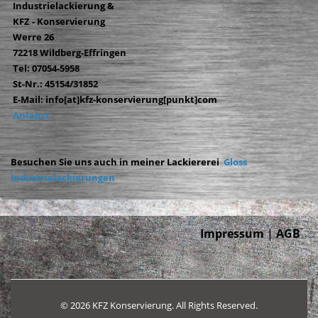
Industrielackierung &
KFZ - Konservierung
Werre 26
72218 Wildberg-Effringen
Tel: 07054-5958
St-Nr.: 45154/31852
E-Mail: info[at]kfz-konservierung[punkt]com
Anfahrt
Besuchen Sie uns auch in meiner Lackiererei
Gloss
Industrielackierungen
Impressum
|
AGB
© 2026 KFZ Konservierung. All Rights Reserved.